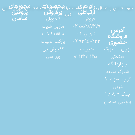
راه های
محصولات
مجوزهای
جهت تماس و اتصال به واتساپ سمت راست پایین صفحه تماس سریع را لمس
ارتباطی
پرفروش
پروفیل
کنید
سامان
فروش 1 :
ترمووال
02155287279
ماربل شیت
آدرس
فروش 2 :
سقف کاذب
فروشگاه
حضوری
09193950233
پارکت لمینت
تهران – شهرک
مدیریت :
کفپوش پی
صنعتی
09122091251
وی سی
چهاردانگه
شهرک سهند
کوچه سهند 8
غربی
پلاک 807 / 1
پروفیل سامان