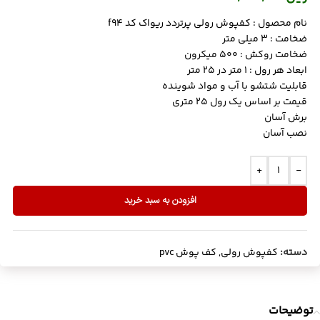
نام محصول : کفپوش رولی پرتردد ریواک کد f94
ضخامت : 3 میلی متر
ضخامت روکش : 500 میکرون
ابعاد هر رول : 1 متر در 25 متر
قابلیت شتشو با آب و مواد شوینده
قیمت بر اساس یک رول 25 متری
برش آسان
نصب آسان
+
-
افزودن به سبد خرید
دسته:
کفپوش رولی
,
کف پوش pvc
توضیحات