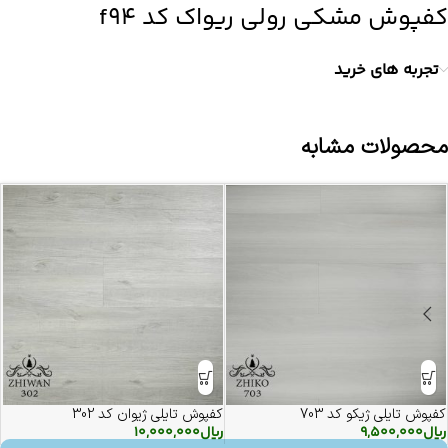
کفپوش مشکی رولی ریواک کد f94
تجربه های خرید
محصولات مشابه
کفپوش تایلی ژیکو کد 703
کفپوش تایلی ژیوان کد 302
ریال
9,500,000
ریال
10,000,000