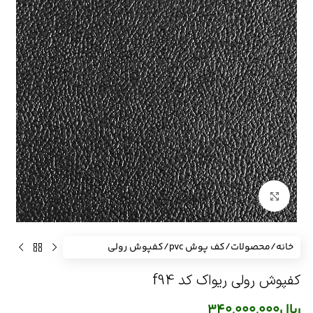
برای بزرگنمایی کلیک کنید
خانه
/
محصولات
/
کف پوش pvc
/
کفپوش رولی
کفپوش رولی ریواک کد f94
ریال
340,000,000