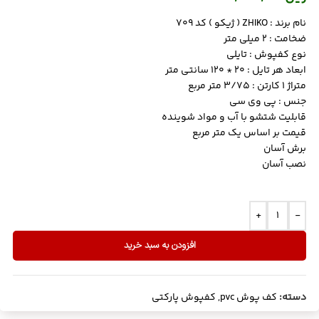
نام برند : ZHIKO ( ژیکو ) کد 709
ضخامت : 2 میلی متر
نوع کفپوش : تایلی
ابعاد هر تایل : 20 * 120 سانتی متر
متراژ 1 کارتن : 3/75 متر مربع
جنس : پی وی سی
قابلیت شتشو با آب و مواد شوینده
قیمت بر اساس یک متر مربع
برش آسان
نصب آسان
+
-
افزودن به سبد خرید
دسته:
کف پوش pvc
,
کفپوش پارکتی