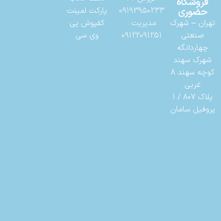
فروشگاه
حضوری
09193950233
پارکت لمینت
تهران – شهرک
مدیریت :
کفپوش پی
صنعتی
09122091251
وی سی
چهاردانگه
شهرک سهند
کوچه سهند 8
غربی
پلاک 807 / 1
پروفیل سامان