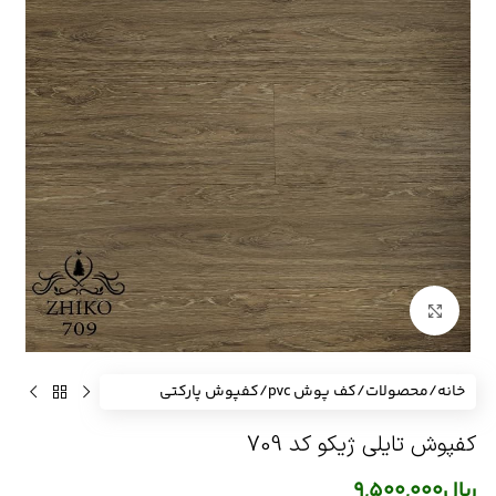
برای بزرگنمایی کلیک کنید
خانه
/
محصولات
/
کف پوش pvc
/
کفپوش پارکتی
کفپوش تایلی ژیکو کد 709
ریال
9,500,000