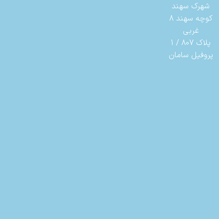
شهرک سهند
کوچه سهند 8
غربی
پلاک 807 / 1
پروفیل سامان