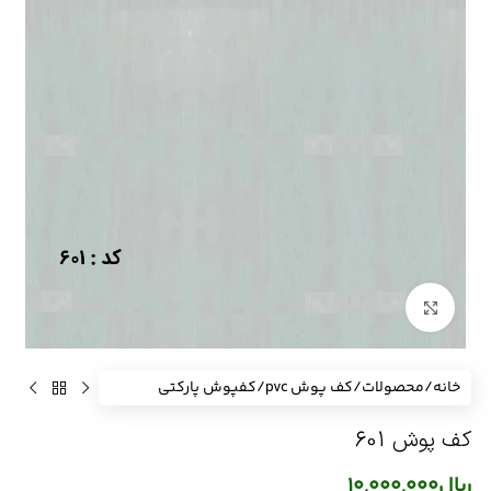
برای بزرگنمایی کلیک کنید
خانه
/
محصولات
/
کف پوش pvc
/
کفپوش پارکتی
کف پوش 601
ریال
10,000,000