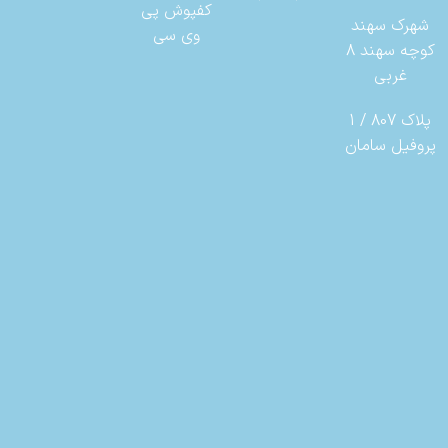
کفپوش پی
شهرک سهند
وی سی
کوچه سهند 8
غربی
پلاک 807 / 1
پروفیل سامان