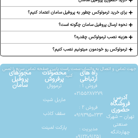
خرید حضوری پروفیل سامان
برای خرید ترمولوکس چطور به پروفیل سامان اعتماد کنیم؟
نحوه ارسال پروفیل سامان چگونه است؟
هزینه نصب ترمولوکس چقدره؟
ترمولوکس رو خودمون میتونیم نصب کنیم؟
جهت تماس و اتصال به واتساپ سمت راست پایین صفحه تماس سریع را لمس
راه های
محصولات
مجوزهای
کنید
ارتباطی
پرفروش
پروفیل
سامان
فروش 1 :
ترمووال
02155287279
آدرس
ماربل شیت
فروشگاه
فروش 2 :
حضوری
سقف کاذب
09193950233
تهران – شهرک
صنعتی
پارکت لمینت
مدیریت :
چهاردانگه
09122091251