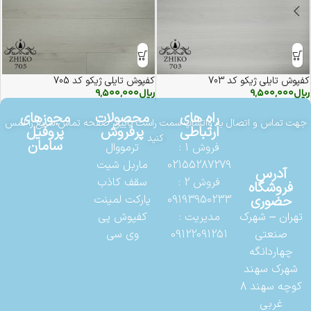
کفپوش تایلی ژیکو کد 703
کفپوش تایلی ژیکو کد 705
ریال
9,500,000
ریال
9,500,000
راه های
محصولات
مجوزهای
جهت تماس و اتصال به واتساپ سمت راست پایین صفحه تماس سریع را لمس
ارتباطی
پرفروش
پروفیل
کنید
سامان
فروش 1 :
ترمووال
02155287279
ماربل شیت
آدرس
فروش 2 :
سقف کاذب
فروشگاه
حضوری
09193950233
پارکت لمینت
تهران – شهرک
مدیریت :
کفپوش پی
صنعتی
09122091251
وی سی
چهاردانگه
شهرک سهند
کوچه سهند 8
غربی