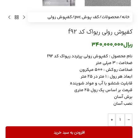
خانه
/
محصولات
/
کف پوش pvc
/
کفپوش رولی
کفپوش رولی ریواک کد f92
ریال
340,000,000
نام محصول : کفپوش رولی پرتردد ریواک کد f92
ضخامت : 3 میلی متر
ضخامت روکش : 500 میکرون
ابعاد هر رول : 1 متر در 25 متر
قابلیت شتشو با آب و مواد شوینده
قیمت بر اساس یک رول 25 متری
برش آسان
نصب آسان
+
-
افزودن به سبد خرید