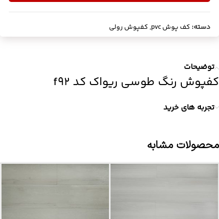
دسته:
کف پوش pvc
,
کفپوش رولی
توضیحات
کفپوش رنگ طوسی ریواک کد f92
تجربه های خرید
محصولات مشابه