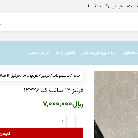
 متداول
درباره پروفیل سامان
تماس با ما
خرید قسطی
خانه
/
محصولات
/
قرنیز
/
قرنیز pvc
/
قرنیز 12 سانت کد 12326
قرنیز 12 سانت کد 12326
ریال
7,000,000
+
-
افزودن