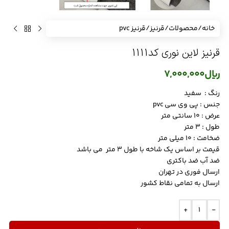
خانه
/
محصولات
/
قرنیز
/
قرنیز pvc
قرنیز لاین نوری کد1111
ریال
7,000,000
رنگ : سفید
جنس : پی وی سی pvc
عرض : 10 سانتی متر
طول : 3 متر
ضخامت : 10 میلی متر
قیمت بر اساس یک شاخه با طول 3 متر می باشد
ضد آب ضد باکتری
ارسال فوری در تهران
ارسال به تمامی نقاط کشور
+
-