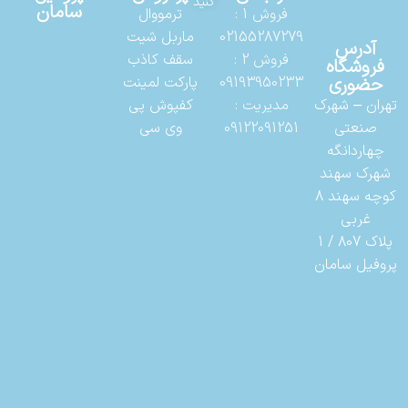
کنید
سامان
فروش 1 :
ترمووال
02155287279
ماربل شیت
آدرس
فروش 2 :
سقف کاذب
فروشگاه
حضوری
09193950233
پارکت لمینت
تهران – شهرک
مدیریت :
کفپوش پی
صنعتی
09122091251
وی سی
چهاردانگه
شهرک سهند
کوچه سهند 8
غربی
پلاک 807 / 1
پروفیل سامان