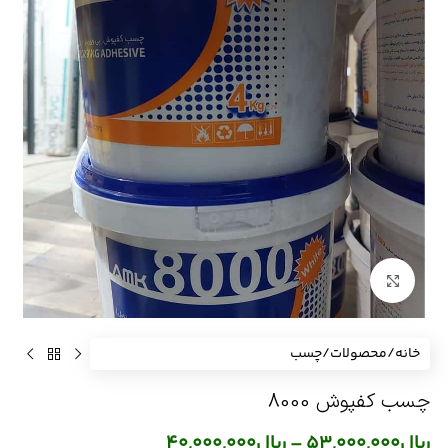
برای بزرگنمایی کلیک کنید
خانه
/
محصولات
/
چسب
چسب کفپوش 8000
ریال
53,000,000
–
ریال
40,000,000