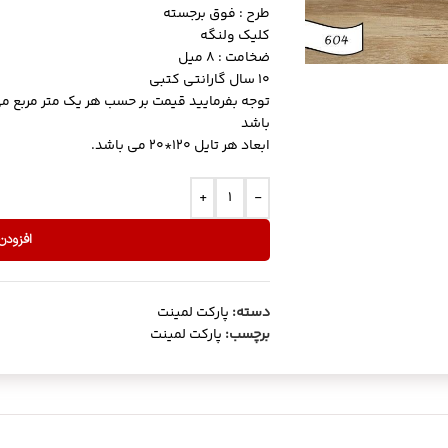
طرح : فوق برجسته
کلیک ولنگه
ضخامت : 8 میل
10 سال گارانتی کتبی
باشد
ابعاد هر تایل 120*20 می باشد.
+
-
افزودن
دسته:
پارکت لمینت
برچسب:
پارکت لمینت