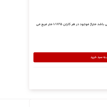
توجه بفرمایید قیمت بر حسب هر یک متر مربع می باشد متراژ موجود در هر کارتن 1/825 متر مربع می
 به سبد خرید