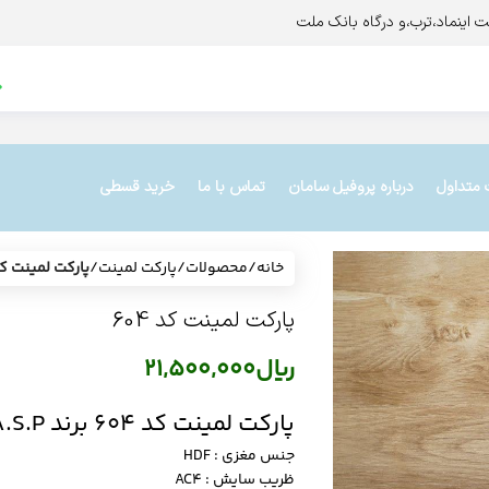
 متداول
درباره پروفیل سامان
تماس با ما
خرید قسطی
خانه
/
محصولات
/
پارکت لمینت
/
پارکت لمینت کد 4
پارکت لمینت کد 604
ریال
21,500,000
پارکت لمینت کد 604 برند A.S.P
جنس مغزی : HDF
ظریب سایش : AC4