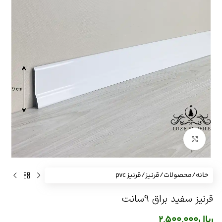
برای بزرگنمایی کلیک کنید
خانه
/
محصولات
/
قرنیز
/
قرنیز pvc
قرنیز سفید براق 9سانت
ریال
2,500,000