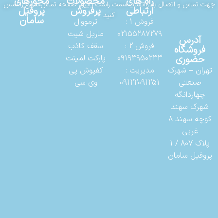
راه های
محصولات
مجوزهای
جهت تماس و اتصال به واتساپ سمت راست پایین صفحه تماس سریع را لمس
ارتباطی
پرفروش
پروفیل
کنید
سامان
فروش 1 :
ترمووال
02155287279
ماربل شیت
آدرس
فروش 2 :
سقف کاذب
فروشگاه
حضوری
09193950233
پارکت لمینت
تهران – شهرک
مدیریت :
کفپوش پی
صنعتی
09122091251
وی سی
چهاردانگه
شهرک سهند
کوچه سهند 8
غربی
پلاک 807 / 1
پروفیل سامان