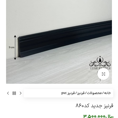
برای بزرگنمایی کلیک کنید
خانه
/
محصولات
/
قرنیز
/
قرنیز pvc
قرنیز جدید کد860
ریال
3,500,000