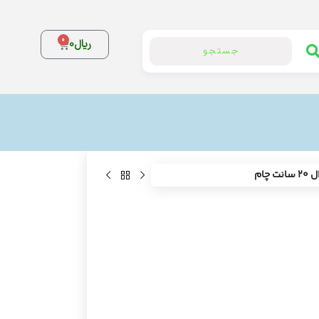
0
ریال
0
جستجو
ت چام