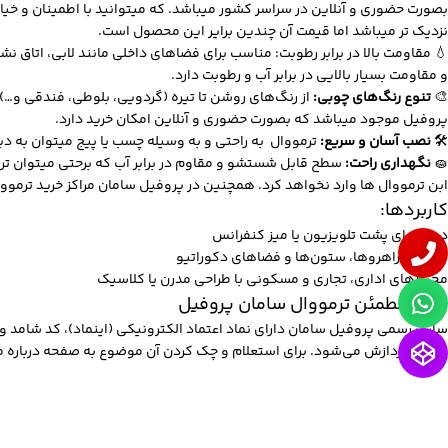
بصورت حضوری و آنلاین در سراسر کشور میباشد. که میتوانید با اطمینان و خیا
نزدیک تر میباشد اما قیمت آن چندین برایر این محصول است.
💧 مقاومت بالا در برابر رطوبت: مناسب برای فضاهای داخلی مانند لابی، اتاق
و مقاومت بسیار بالایی در برابر آب و رطوبت دارد.
🎨
تنوع رنگ‌های چوبی:
پروفیل موجود میباشد که بصورت حضوری و آنلاین امکان خرید دارد.
🛠
نصب آسان و سریع:
ترمووال به راحتی و به وسیله چسب یا پیج میتوان به دی
🧽
نگهداری راحت:
سطح قابل شستشو و مقاوم در برابر آب که برحتی میتوان تر
ابن ترمووال ها وارد نخواهد کرد. همچنین در پروفیل سامان
مراکز خرید ترموو
کاربردها:
دیوارهای پشت تلویزیون یا میز کنفرانس
پوشش راهروها، ستون‌ها و فضاهای دکوراتیو
محیط‌های اداری، تجاری و مسکونی با طراحی مدرن یا کلاسیک
خرید مطمئن ترمووال سامان پروفیل
سایت رسمی پروفیل سامان دارای نماد اعتماد الکترونیکی (اینماد)، کد شامد و
امنیت پردازش می‌شود. برای استعلام و چک کردن آن موضوع به صفحه درباره ما 