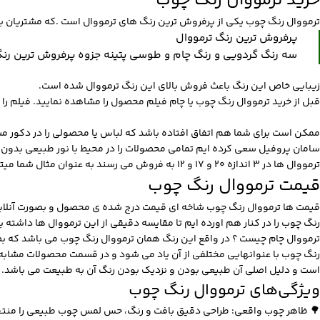
خرید ترمووال رنگ چوب
ترمووال رنگ چوب یکی از پرفروش ترین رنگ های ترمووال است .که مشتریان بس
پرفروش ترین رنگ
ترمووال
سه رنگ گردویی و رنگ چام و طوسی پتینه جزوه پرفروش ترین رنگ ت
زیبایی خاص این رنگ باعث فروش بالای این رنگ ترمووال شده است.
قبل از خرید ترمووال رنگ چوب یا چام فیلم محصول را مشاهده نمایید. فیلم 
ممکن است برای شما هم اتفاق افتاده باشد که لباس یا محصولی را در دکور مشاه
سامان پروفیل سعی کرده ایم تمامی محصولات را در محیط با نور طبیعی بدون ن
ترمووال ها در 3 اندازه 20 و 17 و 12 به فروش می رسند به عنوان مثال شما میتوانید
قیمت ترمووال رنگ چوب
قیمت ها ترمووال رنگ چوب شاخه ای قیمت درج شده ی محصول و بصورت آنلاین م
رنگ چوب را در کنار هم اورده ایم تا مقایسه دقیقی از این ترمووال ها داشته ب
ترمووال چام چیست ؟ در واقع این رنگ همان ترمووال رنگ چوب می باشد که ب
رنگ چوب با عنوانهایی مختلفی از آن یاد می شود و در قسمت محصولات مشابه ا
است و دلیل اصلی آن طبیعی بودن و نزدیک بودن رنگ آن به طبیعت می باشد.
ویژگی‌های ترمووال رنگ چوب
🌳 ظاهر چوب واقعی: طراحی دقیق بافت و رنگ، حس لمس چوب طبیعی را منتقل م