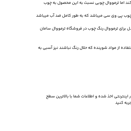
یکند اما ترمووال چوبی نسبت به این محصول به چوب
نگ چوب پی وی سی میباشد که به طور کامل ضد آب میباشد
ای روشن تا تیره (گردویی، بلوطی، فندقی و…) متناسب با هر سبک دکوراسیون بسیار بالا میباشد به گونه ای که نزدیک 15 مدل برای ترمووال رنگ چوب در فروشگاه ترمووال سامان
ده از مواد شوینده که حلال رنگ نباشند نیز آسبی به
اینترنتی اخذ شده و اطلاعات شما با بالاترین سطح
ربه کنید