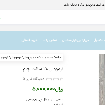
 متداول
درباره پروفیل سامان
تماس با ما
خرید قسطی
خانه
/
محصولات
/
دیوارپوش
/
ترمووال
/
ترمووال 20 سان
ترمووال 20 سانت چام
(دیدگاه کاربر
2
)
ریال
5,000,000
جنس : ترمووال پی وی سی
ضد آب