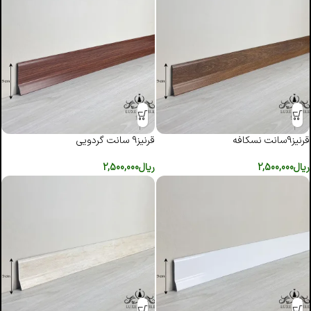
قرنیز9سانت نسکافه
قرنیز9 سانت گردویی
ریال
2,500,000
ریال
2,500,000