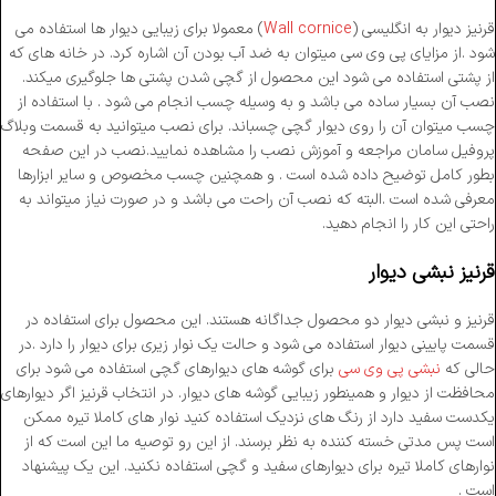
قرنیز دیوار به انگلیسی (
Wall cornice
) معمولا برای زیبایی دیوار ها استفاده می
شود .از مزایای پی وی سی میتوان به ضد آب بودن آن اشاره کرد. در خانه های که
از پشتی استفاده می شود این محصول از گچی شدن پشتی ها جلوگیری میکند.
نصب آن بسیار ساده می باشد و به وسیله چسب انجام می شود . با استفاده از
چسب میتوان آن را روی دیوار گچی چسباند. برای نصب میتوانید به قسمت وبلاگ
پروفیل سامان مراجعه و آموزش نصب را مشاهده نمایید.نصب در این صفحه
بطور کامل توضیح داده شده است . و همچنین چسب مخصوص و سایر ابزارها
معرفی شده است .البته که نصب آن راحت می باشد و در صورت نیاز میتواند به
راحتی این کار را انجام دهید.
قرنیز نبشی دیوار
قرنیز و نبشی دیوار دو محصول جداگانه هستند. این محصول برای استفاده در
قسمت پایینی دیوار استفاده می شود و حالت یک نوار زیری برای دیوار را دارد .در
حالی که
نبشی پی وی سی
برای گوشه های دیوارهای گچی استفاده می شود برای
محافظت از دیوار و همینطور زیبایی گوشه های دیوار. در انتخاب قرنیز اگر دیوارهای
یکدست سفید دارد از رنگ های نزدیک استفاده کنید نوار های کاملا تیره ممکن
است پس مدتی خسته کننده به نظر برسند. از این رو توصیه ما این است که از
نوارهای کاملا تیره برای دیوارهای سفید و گچی استفاده نکنید. این یک پیشنهاد
است .