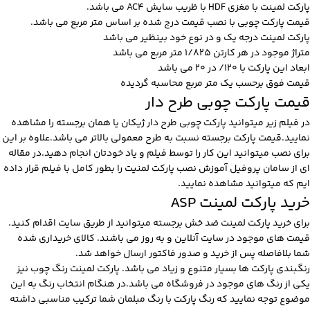
پارکت لمینت با مغزی HDF با ظریب سایش AC4 می باشد.
قیمت پارکت چوبی با نصب قیمت درج شده بر اساس متر مربع می باشد.
پارکت لمینت درجه یک و در نوع خود بینظیر می باشد
متراژ موجود در هر کارتن 1/825 متر مربع می باشد
ابعاد این پارکت با 120/ در 20 می باشد
قیمت فوق برحسب یک متر مربع محاسبه گردیده
قیمت پارکت چوبی طرح دار
در فیلم زیر میتوانید پارکت چوبی طرح دار ژیکان یا همان برجسته را مشاهده
نمایید.قیمت پارکت برجسته نسبت به طرح معمولی بالاتر می باشد.علاوه بر این
برای نصب میتوانید این کار را توسط فیلم و یاد خودتان انجام دهید.در مقاله
ای از سامان پروفیل آموزش نصب پارکت لمنیت را بطور کامل با فیلم قرار داده
ایم که میتوانید مشاهده نمایید.
خرید پارکت لمینت ASP
برای خرید پارکت لمینت ضد خش برجسته میتوانید از طریق سایت اقدام کنید.
قیمت های موجود در سایت آنلاین و به روز می باشند. کالای خریداری شده
شما بلافاصله پس از خرید و صدور فاکتور ارسال خواهد شد.
رنگبندی پارکت ها بسیار متنوع و زیاد می باشد. پارکت لمینت رنگ چوب نیز
یکی از رنگ های موجود در فروشگاه می باشد.در هنگام انتخاب رنگ به این
موضوع توجه نمایید که رنگ پارکت با رنگ مبلمان شما ترکیب مناسبی داشته