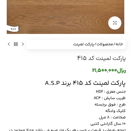
برای بزرگنمایی کلیک کنید
خانه
/
محصولات
/
پارکت لمینت
پارکت لمینت کد 415
ریال
21,500,000
پارکت لمینت کد 415 برند A.S.P
جنس مغزی : HDF
ظریب سایش : AC4
طرح : فوق برجسته
کلیک ولنگه
ضخامت : 8 میل
10 سال گارانتی کتبی
توجه بفرمایید قیمت بر حسب هر یک متر مربع می باشد متراژ موجود در