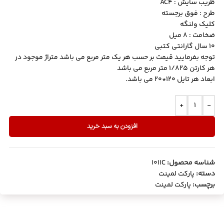
ظریب سایش : AC4
طرح : فوق برجسته
کلیک ولنگه
ضخامت : 8 میل
10 سال گارانتی کتبی
توجه بفرمایید قیمت بر حسب هر یک متر مربع می باشد متراژ موجود در
هر کارتن 1/825 متر مربع می باشد
ابعاد هر تایل 120*20 می باشد.
+
-
افزودن به سبد خرید
شناسه محصول:
1011C
دسته:
پارکت لمینت
برچسب:
پارکت لمینت