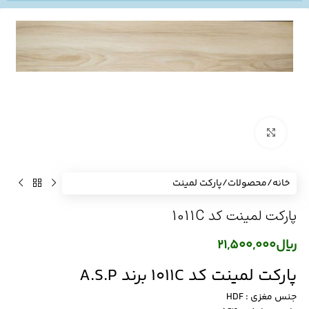
برای بزرگنمایی کلیک کنید
خانه
/
محصولات
/
پارکت لمینت
پارکت لمینت کد 1011C
ریال
21,500,000
پارکت لمینت کد 1011C برند A.S.P
جنس مغزی : HDF