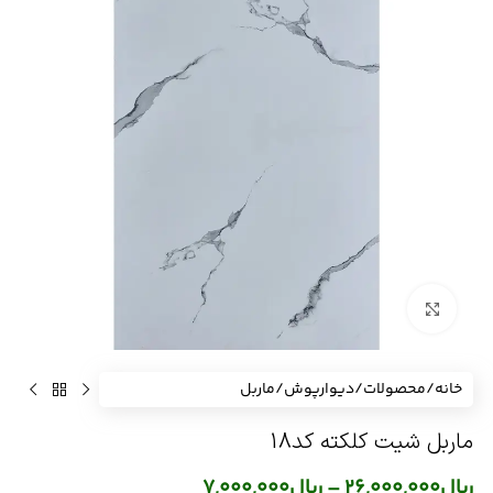
برای بزرگنمایی کلیک کنید
خانه
/
محصولات
/
دیوارپوش
/
ماربل
ماربل شیت کلکته کد18
ریال
26,000,000
–
ریال
7,000,000