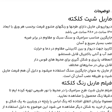
توضیحات
ماربل شیت کلکته
دیوارپوش ماربل دارای طرحها و رنگهای متنوع قیمت برحسب هر ورق با ابعاد
120 سانت در 280 سانت می باشد
جایگزین مناسب سرامیک و سنگ سبک و مقاوم در برابر ضربه
نصب بسیار سریع و آسان
کاربرد جهت دیوار و بین کابینتی مقاوم در دما و حرارت
ضد آب و آنتی باکتریال قابل شستشو
انعطاف پذیری و شکل گیری برای محیط های قوس دار
قابل برش در سایزهای مختلف
از ماربل به عنوان جایگزین سنگ استفاده میشود و دلیل آن هم
قیمت ماربل
شیت
و طریقه نصب آسان آن است.
فیلم ماربل رنگ کلکته
فیلم ماربل شیت طرح سرامیک را در محیط با نور طبیعی تهیه کرده ایم تا
دقیقا رنگ محصول را مشاهده نمایید.
معمولا برایتان اتفاق افتاده که رنگ لباس یا پارچه در ویترین به یک شکل و
پس از خرید به شکل دیگر مشاهده می شود این موضوع به دلیل استفاده از