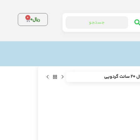
0
ریال
0
جستجو
گردویی