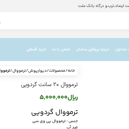
 متداول
درباره پروفیل سامان
تماس با ما
خرید قسطی
خانه
/
محصولات
/
دیوارپوش
/
ترمووال
/
ترمووال 20 سانت 
ترمووال 20 سانت گردویی
ریال
5,000,000
ترمووال گردویی
جنس : ترمووال پی وی سی
ضد آب