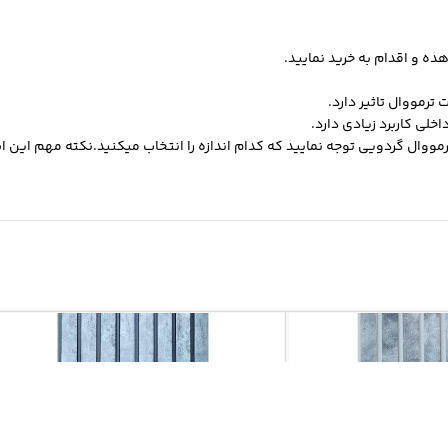
 ترمووال
تاثیر دارد.
لی کاربرد زیادی دارد.
ا در 3 اندازه تولید میشود.12 و17و20 سانت . در خرید ترمووال گردویی توجه نمایید که کدام اندازه را انتخاب 