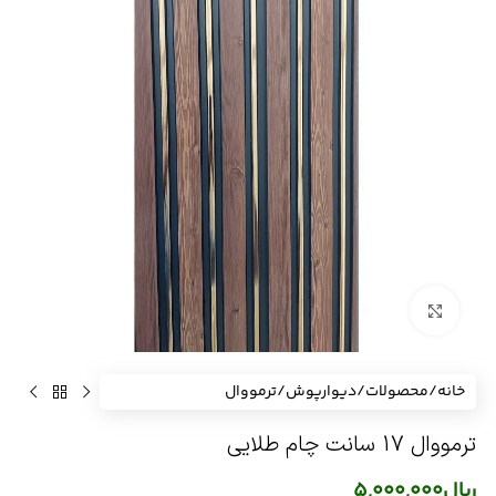
برای بزرگنمایی کلیک کنید
خانه
/
محصولات
/
دیوارپوش
/
ترمووال
ترمووال 17 سانت چام طلایی
ریال
5,000,000